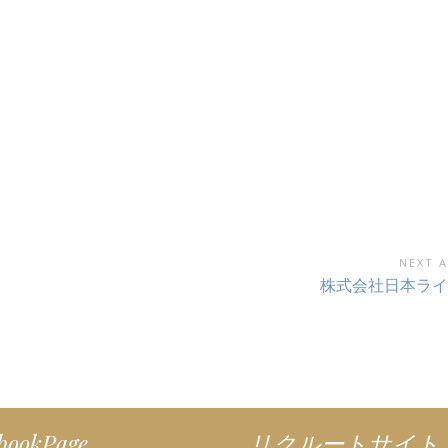
NEXT A
Next
株式会社日本ライ
Article:
bookPage
リクルートサイト