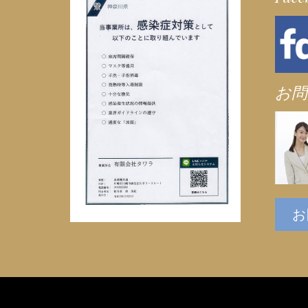
シ
ョ
ン
お問
お