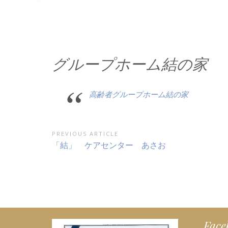
グループホーム結の家
高齢者グループホーム結の家
投
PREVIOUS ARTICLE
Previous
「結」 ケアセンター あさお
稿
Article:
ナ
ビ
ゲ
ー
Face